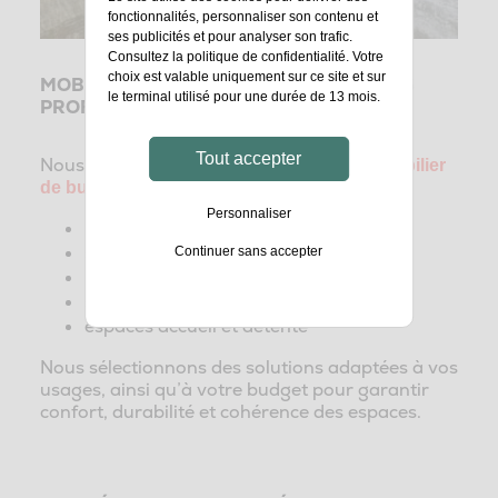
fonctionnalités, personnaliser son contenu et
ses publicités et pour analyser son trafic.
Consultez la
politique de confidentialité
. Votre
choix est valable uniquement sur ce site et sur
MOBILIER DE BUREAU ET ÉQUIPEMENTS
le terminal utilisé pour une durée de 13 mois.
PROFESSIONNELS À NANTES
Tout accepter
Nous proposons une offre complète de
mobilier
à Nantes :
de bureau et équipements
Personnaliser
postes de travail
sièges de travail ergonomiques
Continuer sans accepter
mobilier collaboratif
solutions acoustiques
espaces accueil et détente
Nous sélectionnons des solutions adaptées à vos
usages, ainsi qu’à votre budget pour garantir
confort, durabilité et cohérence des espaces.