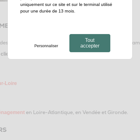
uniquement sur ce site et sur le terminal utilisé
pour une durée de 13 mois.
ENT D’ESPACES DE TRAVAIL À ANGERS
Tout
des entreprises du Maine-et-Loire dans leurs projets d’
accepter
Personnaliser
:
clients en Maine-et-Loire
r-Loire
en Loire-Atlantique, en Vendée et Gironde.
ménagement
RS