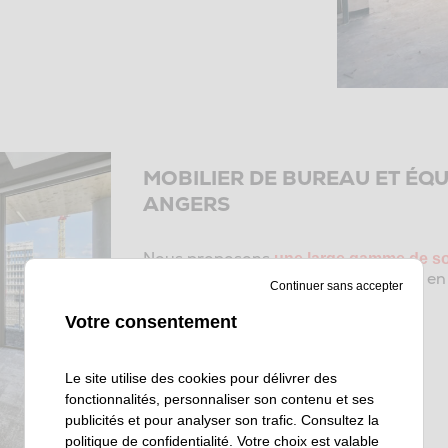
MOBILIER DE BUREAU ET ÉQ
ANGERS
Nous proposons
une large gamme de so
agencement sur mesure à Angers et en 
Continuer sans accepter
bureaux
Votre consentement
sièges de travail
tables de réunion
Le site utilise des cookies pour délivrer des
cabines acoustiques
fonctionnalités, personnaliser son contenu et ses
publicités et pour analyser son trafic. Consultez la
banques d’accueil
politique de confidentialité
. Votre choix est valable