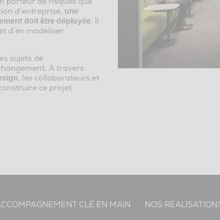
en porteur de risques que
ion d’entreprise,
une
. Il
ement doit être déployée
 et d’en modéliser
es sujets de
 changement. A travers
, les collaborateurs et
sign
onstruire ce projet
ACCOMPAGNEMENT CLÉ EN MAIN
NOS RÉALISATION