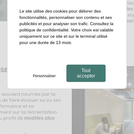
positif au sein des organisa
nous avons développé
des 
Le site utilise des cookies pour délivrer des
d’évaluer vos différents st
fonctionnalités, personnaliser son contenu et ses
aspirations de vos collabor
publicités et pour analyser son trafic. Consultez la
politique de confidentialité
. Votre choix est valable
uniquement sur ce site et sur le terminal utilisé
En savoir plus
pour une durée de 13 mois.
SE, EN CONDUIRE
Tout
accepter
Personnaliser
s souvent nourries par la
n de faire évoluer sa ou ses
rformance et sa
ment sur la réorientation
u profit de
modèles plus