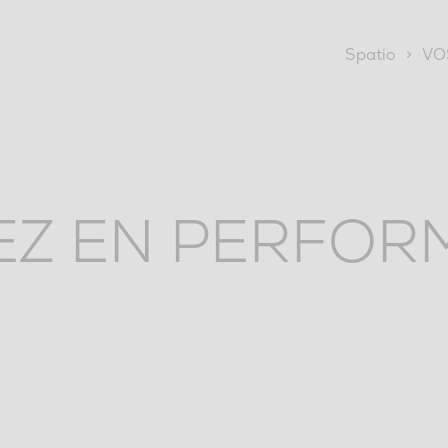
Spatio
>
VO
EZ EN PERFOR