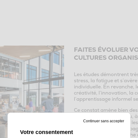
FAITES ÉVOLUER VO
CULTURES ORGANI
Les études démontrent très 
stress, la fatigue et s’avèr
individuelle. En revanche,
créativité, l’innovation, la
l’apprentissage informel s
Ce constat amène bien des 
collaborateur au bureau, 
Continuer sans accepter
afin d’en adapter le
travail
une démarche d’accompagn
Votre consentement
s’avère bien souvent riche