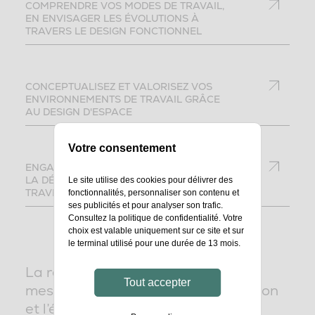
COMPRENDRE VOS MODES DE TRAVAIL,
EN ENVISAGER LES ÉVOLUTIONS À
TRAVERS LE DESIGN FONCTIONNEL
CONCEPTUALISEZ ET VALORISEZ VOS
ENVIRONNEMENTS DE TRAVAIL GRÂCE
AU DESIGN D'ESPACE
Votre consentement
ENGAGEZ VOS COLLABORATEURS DANS
LA DÉMARCHE DE CHANGEMENT À
Le site utilise des cookies pour délivrer des
TRAVERS LE DESIGN COLLABORATIF
fonctionnalités, personnaliser son contenu et
ses publicités et pour analyser son trafic.
Consultez la
politique de confidentialité
. Votre
choix est valable uniquement sur ce site et sur
le terminal utilisé pour une durée de 13 mois.
La réussite d’un aménagement se
Tout accepter
mesure bien souvent à la satisfaction
et l’épanouissement de vos