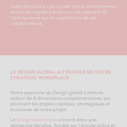
Cette démarche vise à créer des environnements
de travail alignés à la fois sur les objectifs de
l’entreprise et sur les aspirations de ses
collaborateurs.
LE DESIGN GLOBAL AU SERVICE DE VOTRE
STRATÉGIE WORKPLACE
Notre approche du Design global s’articule
autour de 4 dimensions complémentaires, qui
jalonnent les étapes créatives, stratégiques et
évolutives de votre projet.
Le
Design fonctionnel
s’inscrit dans une
démarche itérative, fondée sur l’écoute active et