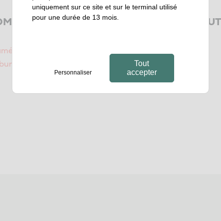
uniquement sur ce site et sur le terminal utilisé
pour une durée de 13 mois.
OMPLÉMENTAIRES EN AMÉNAGEMENT TOUT C
’aménagement tout corps d’état
bureau et d’équipements
Tout
accepter
Personnaliser