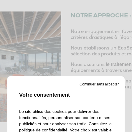
NOTRE APPROCHE :
Notre engagement en fav
critères drastiques à l’ég
Nous établissons un
EcoSco
sélection des produits et
Nous assurons
le traitemen
équipements à travers une fi
Nous militons pour
l’écono
Continuer sans accepter
concrètes dans
l’upcycling
Votre consentement
Le site utilise des cookies pour délivrer des
fonctionnalités, personnaliser son contenu et ses
publicités et pour analyser son trafic. Consultez la
politique de confidentialité
. Votre choix est valable