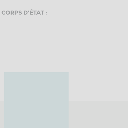
ORPS D’ÉTAT :