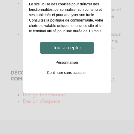
Partager l’expérience et s’inspirer des
Le site utilise des cookies pour délivrer des
pour envisager les évolutions et
tendances
fonctionnalités, personnaliser son contenu et
ses publicités et pour analyser son trafic.
s’accorder sur les enjeux pour aligner le
Consultez la
politique de confidentialité
. Votre
collectif.
choix est valable uniquement sur ce site et sur
le terminal utilisé pour une durée de 13 mois.
pour
Codesigner et prototyper l’expérience
demain, donner du sens aux orientations,
en mesurer l’innovation et les bénéfices.
Tout accepter
Personnaliser
DÉCOUVREZ NOS EXPERTISES
Continuer sans accepter
COMPLÉMENTAIRES EN DESIGN GLOBAL :
Design fonctionnel
Design d’espace