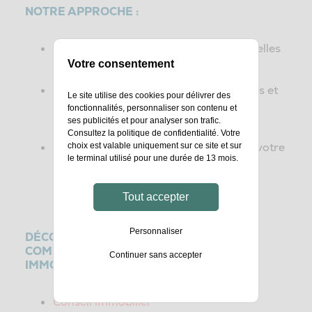
NOTRE APPROCHE
:
actuelles
Décrypter, analyser vos pratiques
et anticiper vos besoins.
Votre consentement
adaptés et
Envisager des environnements
Le site utilise des cookies pour délivrer des
adaptables aux changements
fonctionnalités, personnaliser son contenu et
organisationnels.
ses publicités et pour analyser son trafic.
Consultez la
politique de confidentialité
. Votre
avec votre
choix est valable uniquement sur ce site et sur
Aligner vos objectifs immobiliers
le terminal utilisé pour une durée de 13 mois.
culture et les aspirations de vos
collaborateurs.
Tout accepter
Personnaliser
DÉCOUVREZ NOS EXPERTISES
COMPLÉMENTAIRES EN DIRECTION
Continuer sans accepter
IMMOBILIÈRE :
Conseil immobilier