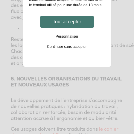
des espaces et l’étude des
le terminal utilisé pour une durée de 13 mois.
flux permettent de dimensionner le projet
avec justesse.
Tout accepter
Explorer les scénarios immobiliers :
Personnaliser
Rester et optimiser, adapter
les locaux existants ou déménager sont autant de scén
Continuer sans accepter
Chacun doit être évalué au regard
des contraintes réglementaires, techniques
et organisationnelles.
5. NOUVELLES ORGANISATIONS DU TRAVAIL
ET NOUVEAUX USAGES
Le développement de l’entreprise s’accompagne
de nouvelles pratiques : hybridation du travail,
collaboration renforcée, besoin de modularité,
attention accrue à l’ergonomie et au bien-être.
Ces usages doivent être traduits dans
le cahier