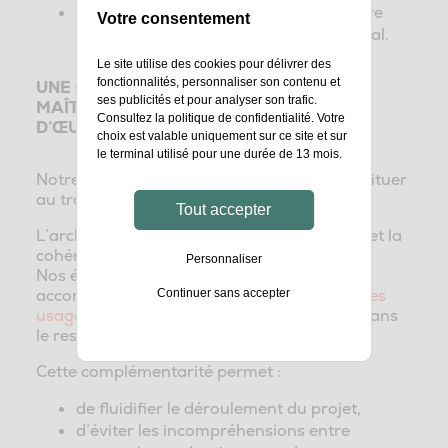
d’assurer une meilleure continuité entre
Votre consentement
permis, exécution et aménagement final.
Le site utilise des cookies pour délivrer des
fonctionnalités, personnaliser son contenu et
UNE COLLABORATION AU SERVICE DU
ses publicités et pour analyser son trafic.
MAÎTRE D’OUVRAGE ET DU MAÎTRE
Consultez la
politique de confidentialité
. Votre
D’ŒUVRE
choix est valable uniquement sur ce site et sur
le terminal utilisé pour une durée de 13 mois.
Notre intervention ne vise jamais à se substituer
au travail de l’architecte.
Tout accepter
L’architecte conçoit les volumes, l’intention et la
cohérence architecturale.
Personnaliser
Nos équipes en charge du design d’espace
accompagne
la traduction opérationnelle des
Continuer sans accepter
usages
, de l’
aménagement et du mobilier
, dans
le respect strict de cette vision.
Cette complémentarité permet :
de fluidifier le déroulement du projet,
d’éviter les incompréhensions entre