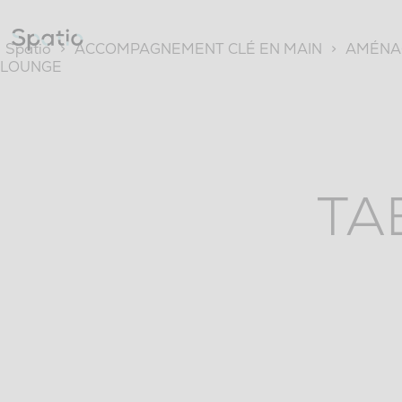
Skip
to
content
Spatio
>
ACCOMPAGNEMENT CLÉ EN MAIN
>
AMÉNAG
LOUNGE
TA