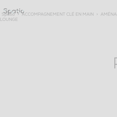
Skip
to
content
Spatio
>
ACCOMPAGNEMENT CLÉ EN MAIN
>
AMÉNAG
LOUNGE